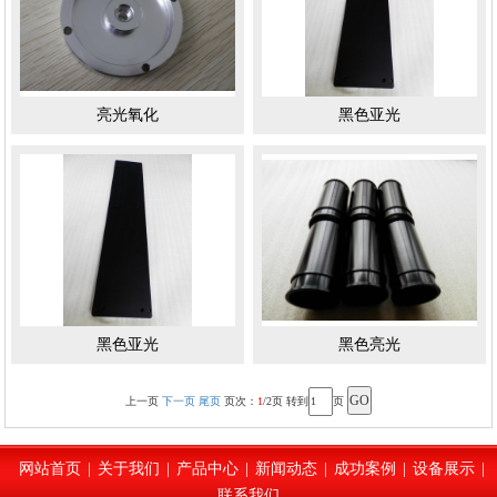
亮光氧化
黑色亚光
黑色亚光
黑色亮光
上一页
下一页
尾页
页次：
1
/2页 转到
页
网站首页
|
关于我们
|
产品中心
|
新闻动态
|
成功案例
|
设备展示
|
联系我们